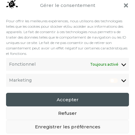
Gérer le consentement
←
Nous tous Normandie
Cultivons l art
→
Pour offrir les meilleures expériences, nous utilisons des technologies
telles que les cookies pour stocker et/ou accéder aux informations des
appareils. Le fait de consentir à ces technologies nous permettra de
traiter des données telles que le comportement de navigation ou les ID
uniques sur ce site. Le fait de ne pas consentir ou de retirer son
consentement peut avoir un effet négatif sur certaines caractéristiques
et fonctions.
Fonctionnel
Toujours activé
Marketing
Marketi
Accepter
Accueil
La galerie
L’artothèque
Les prestations
Contact
Refuser
Politique de cookies (UE)
Enregistrer les préférences
Copyright©2024.Tous droits réservés Pills _